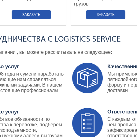
грузов
ЗАКАЗАТЬ
ЗАКАЗАТЬ
НИЧЕСТВА С LOGISTICS SERVICE
мпании , вы можете рассчитывать на следующее:
о услуг
Качественн
8 года и сумели наработать
Мы применяе
ляющие нам справляться
пятислойног
ожными задачами. В нашем
форму и не 
астоящие профессионалы
доставки
с услуг
Ответствен
я все обязанности по
С каждым кл
тва к перевозке, подберем
нем прописа
узоподъемности,
зафиксирова
 нужному адресу, выгрузим
ответственн