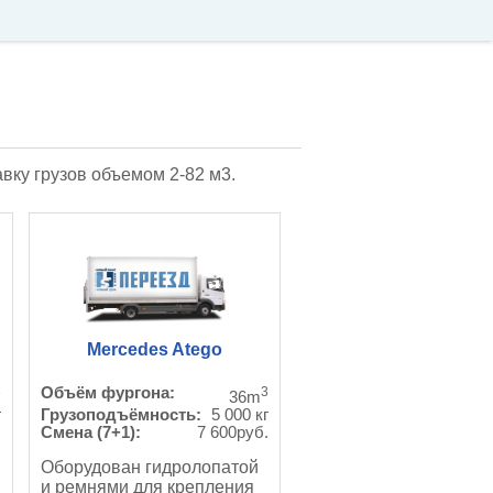
ку грузов объемом 2-82 м3.
Mercedes Atego
3
Объём фургона:
3
36m
г
Грузоподъёмность:
5 000 кг
.
Смена (7+1):
7 600руб.
Оборудован гидролопатой
и ремнями для крепления