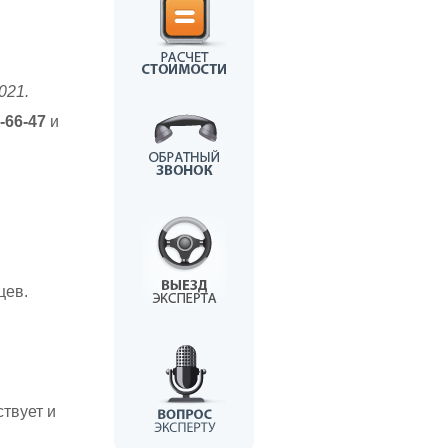
021.
8-66-47
и
цев.
твует и