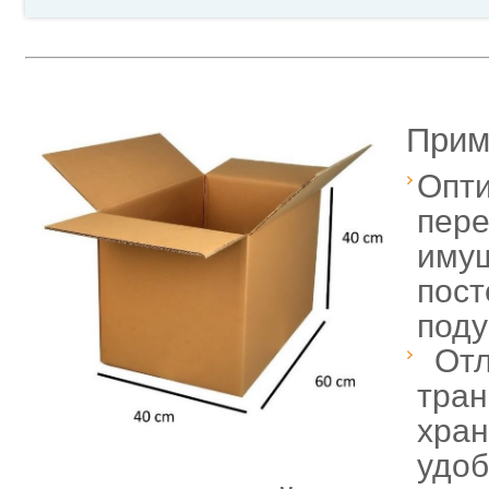
Прим
Опт
пере
имущ
пост
поду
Отл
тран
хран
удоб